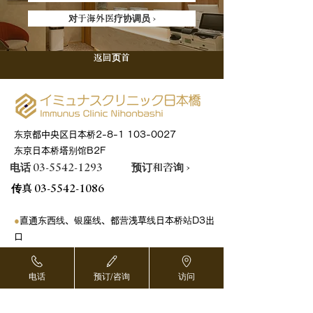
对于海外医疗协调员 ›
返回页首
东京都中央区日本桥2-8-1
103-0027
东京日本桥塔别馆B2F
电话 03-5542-1293
预订和咨询 ›
传真
03-5542-1086
●
直通东西线、银座线、都营浅草线日本桥站D3出
口
●
东京地铁日比谷线茅场町站步行4分钟
●
东京地铁银座线三越前站步行5分钟
电话
预订/咨询
访问