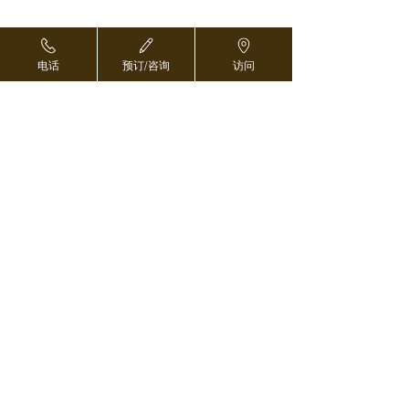
电话
预订/咨询
访问
预订和咨询 ›
对于海外医疗协调员 ›
返回页首
东京都中央区日本桥2-8-1
103-0027
东京日本桥塔别馆B2F
电话 03-5542-1293
预订和咨询 ›
传真
03-5542-1086
●
直通东西线、银座线、都营浅草线日本桥站D3出
口
●
东京地铁日比谷线茅场町站步行4分钟