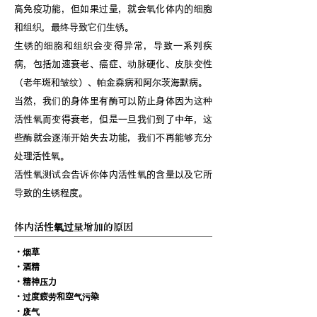
高免疫功能，但如果过量，就会氧化体内的细胞
和组织，最终导致它们生锈。
生锈的细胞和组织会变得异常，导致一系列疾
病，包括加速衰老、癌症、动脉硬化、皮肤变性
（老年斑和皱纹）、帕金森病和阿尔茨海默病。
当然，我们的身体里有酶可以防止身体因为这种
活性氧而变得衰老，但是一旦我们到了中年，这
些酶就会逐渐开始失去功能，我们不再能够充分
处理活性氧。
活性氧测试会告诉你体内活性氧的含量以及它所
导致的生锈程度。
体内活性氧过量增加的原因
・烟草
・酒精
・精神压力
・过度疲劳和空气污染
・废气