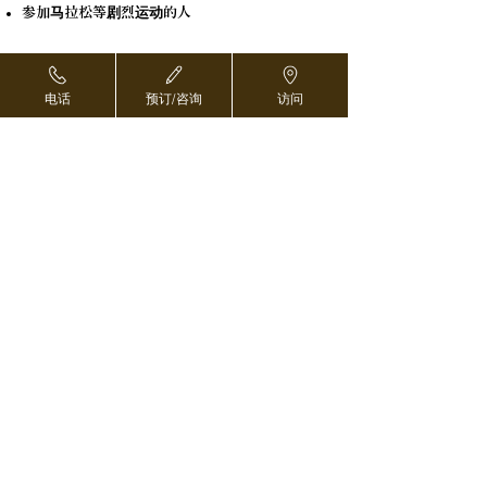
参加马拉松等剧烈运动的人
电话
预订/咨询
访问
预订和咨询 ›
对于海外医疗协调员 ›
返回页首
东京都中央区日本桥2-8-1
103-0027
东京日本桥塔别馆B2F
电话 03-5542-1293
预订和咨询 ›
传真
03-5542-1086
●
直通东西线、银座线、都营浅草线日本桥站D3出