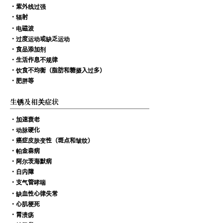
・紫外线过强
・辐射
・电磁波
・过度运动或缺乏运动
・食品添加剂
・生活作息不规律
・饮食不均衡（脂肪和糖摄入过多）
・肥胖等
生锈及相关症状
・加速衰老
・动脉硬化
・癌症皮肤变性（斑点和皱纹）
・帕金森病
・阿尔茨海默病
・白内障
・支气管哮喘
・缺血性心律失常
・心肌梗死
・胃溃疡