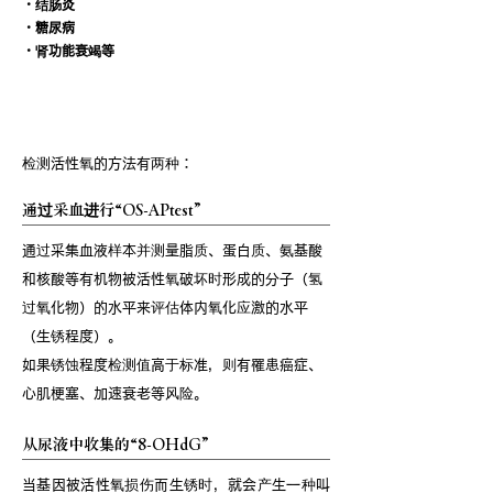
・结肠炎
・糖尿病
・肾功能衰竭等
活性氧测试
检测活性氧的方法有两种：
通过采血进行“OS-APtest”
通过采集血液样本并测量脂质、蛋白质、氨基酸
和核酸等有机物被活性氧破坏时形成的分子（氢
过氧化物）的水平来评估体内氧化应激的水平
（生锈程度）。
如果锈蚀程度检测值高于标准，则有罹患癌症、
心肌梗塞、加速衰老等风险。
从尿液中收集的“8-OHdG”
当基因被活性氧损伤而生锈时，就会产生一种叫