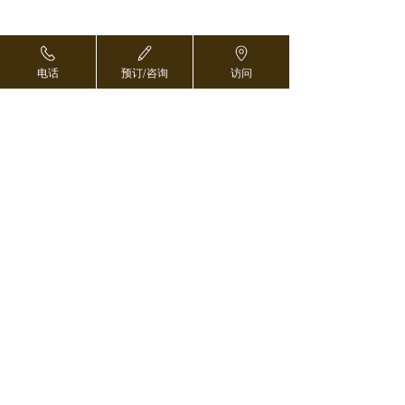
电话
预订/咨询
访问
预订和咨询 ›
对于海外医疗协调员 ›
返回页首
东京都中央区日本桥2-8-1
103-0027
东京日本桥塔别馆B2F
电话 03-5542-1293
预订和咨询 ›
传真
03-5542-1086
●
直通东西线、银座线、都营浅草线日本桥站D3出
口