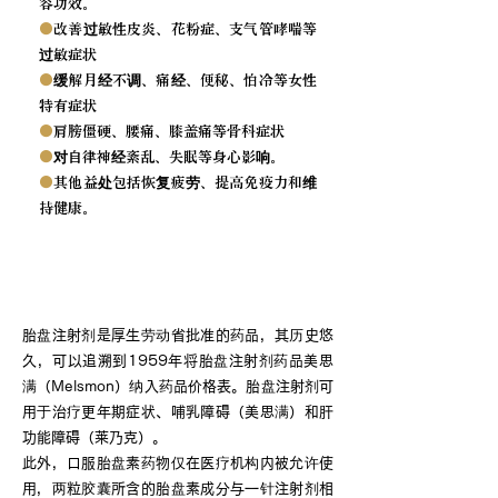
容功效。
●
改善过敏性皮炎、花粉症、支气管哮喘等
过敏症状
●
缓解月经不调、痛经、便秘、怕冷等女性
特有症状
●
肩膀僵硬、腰痛、膝盖痛等骨科症状
●
对自律神经紊乱、失眠等身心影响。
●
其他益处包括恢复疲劳、提高免疫力和维
持健康。
胎盘的多种药理作用
胎盘注射剂是厚生劳动省批准的药品，其历史悠
久，可以追溯到1959年将胎盘注射剂药品美思
满（Melsmon）纳入药品价格表。胎盘注射剂可
用于治疗更年期症状、哺乳障碍（美思满）和肝
功能障碍（莱乃克）。
此外，口服胎盘素药物仅在医疗机构内被允许使
用，两粒胶囊所含的胎盘素成分与一针注射剂相