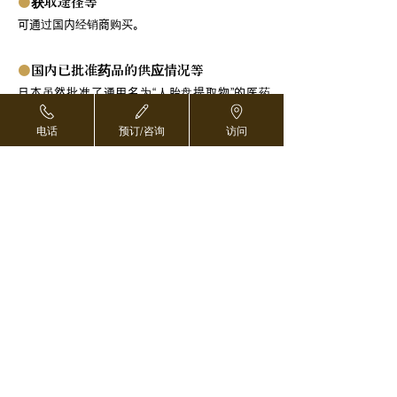
●
获取途径等
可通过国内经销商购买。
●
国内已批准药品的供应情况等
日本虽然批准了通用名为“人胎盘提取物”的医药
品，但其批准的功效、效果、用法、用量与本院
电话
预订/咨询
访问
的使用目的和方法有所不同。
●
其他国家安全信息
尽管迄今为止尚未报告任何重大风险，但不能排
除传播 vCJD（变异型克雅氏病）的理论风险。
预订和咨询 ›
对于海外医疗协调员 ›