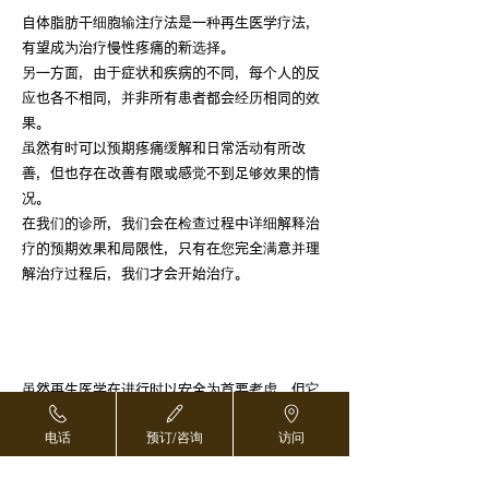
自体脂肪干细胞输注疗法是一种再生医学疗法，
有望成为治疗慢性疼痛的新选择。
另一方面，由于症状和疾病的不同，每个人的反
应也各不相同，并非所有患者都会经历相同的效
果。
虽然有时可以预期疼痛缓解和日常活动有所改
善，但也存在改善有限或感觉不到足够效果的情
况。
在我们的诊所，我们会在检查过程中详细解释治
疗的预期效果和局限性，只有在您完全满意并理
解治疗过程后，我们才会开始治疗。
可能出现的副作用和风险
虽然再生医学在进行时以安全为首要考虑，但它
与所有医疗程序一样，也存在一定的风险。
电话
预订/咨询
访问
静脉注射相关的全身反应
从用药当天开始的几天内，您可能会出现暂时性