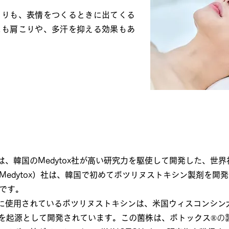
よりも、表情をつくるときに出てくる
にも肩こりや、多汗を抑える効果もあ
OX®︎）について
︎）は、韓国のMedytox社が高い研究力を駆使して開発した、
edytox）社は、韓国で初めてボツリヌストキシン製剤を開
です。
®︎）に使用されているボツリヌストキシンは、米国ウィスコンシ
 A Hall）を起源として開発されています。この菌株は、ボトックス
®︎
の