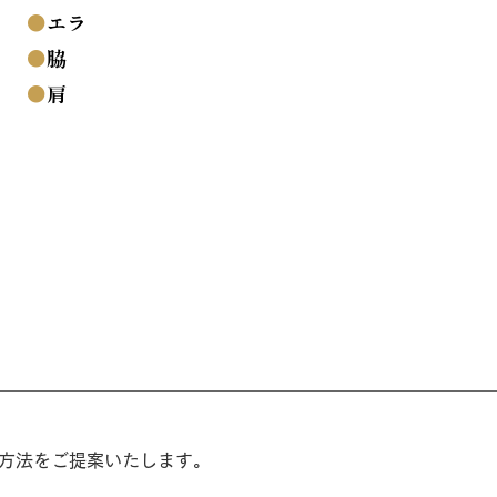
●
エラ
●
脇
●
肩
方法をご提案いたします。