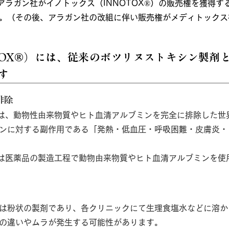
アラガン社がイノトックス（INNOTOX®︎）の販売権を獲得す
。（その後、アラガン社の改組に伴い販売権がメディトックス
TOX®︎）には、従来のボツリヌストキシン製剤
す
排除
は、動物性由来物質やヒト血清アルブミンを完全に排除した世
ンに対する副作用である「発熱・低血圧・呼吸困難・皮膚炎・
では医薬品の製造工程で動物由来物質やヒト血清アルブミンを使
は粉状の製剤であり、各クリニックにて生理食塩水などに溶か
の違いやムラが発生する可能性があります。