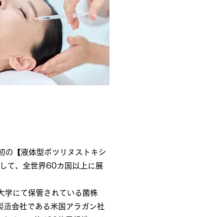
世界初の【液体型ボツリヌストキシ
発して、全世界60カ国以上に展
ン大学にて保管されている菌株
製造
会社である米国アラガン社