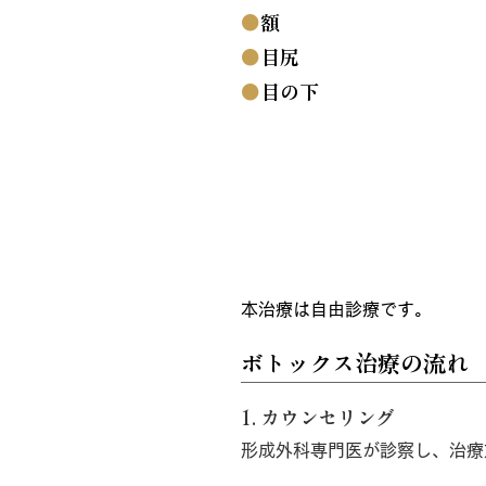
●
額
●
目尻
●
目の下
治療概要
本治療は自由診療です。
ボトックス治療の流れ
1. カウンセリング
形成外科専門医が診察し、治療