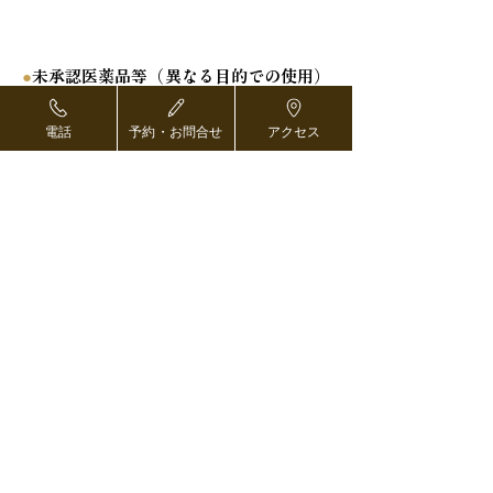
医薬品等を承認された効能・効果と異
なる目的で用いた自由診療
●
未承認医薬品等（異なる目的での使用）
の明示、入手経路等の明示
電話
予約・お問合せ
アクセス
本治療は承認医療機器の承認目的外使用となり
ます。日本国内では、未承認医療機器を医師の
責任において使用することができます。
●
国内の承認医薬品等の有無
保険適応されている疾患に対する、医薬品医療
機器等法上の承認医療機器は存在しますが、予
防目的において承認を得ている医療機器はあり
ません。
●
諸外国における安全性等に係る情報
諸外国で重篤な安全性情報の報告はありませ
ん。