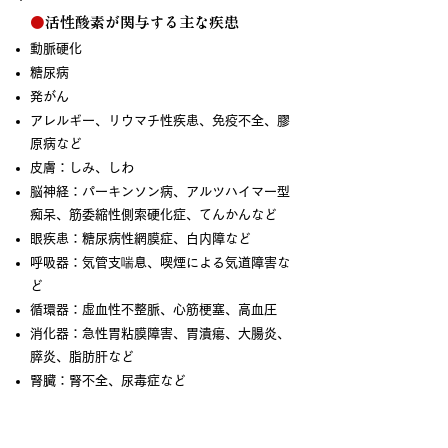
●
活性酸素が関与する主な疾患
動脈硬化
糖尿病
発がん
アレルギー、リウマチ性疾患、免疫不全、膠
原病など
皮膚：しみ、しわ
脳神経：パーキンソン病、アルツハイマー型
痴呆、筋委縮性側索硬化症、てんかんなど
眼疾患：糖尿病性網膜症、白内障など
呼吸器：気管支喘息、喫煙による気道障害な
ど
循環器：虚血性不整脈、心筋梗塞、高血圧
消化器：急性胃粘膜障害、胃潰瘍、大腸炎、
膵炎、脂肪肝など
腎臓：腎不全、尿毒症など