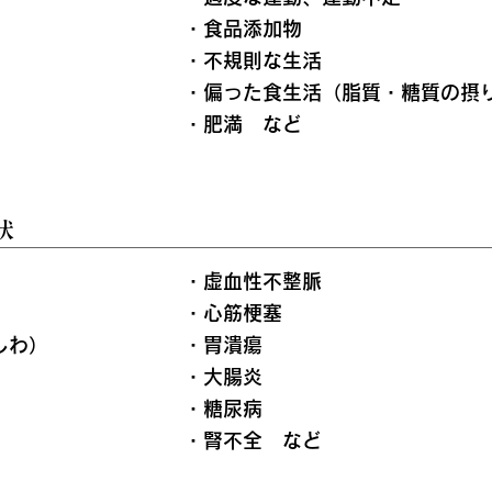
・食品添加物
・不規則な生活
・偏った食生活（脂質・糖質の摂
・肥満
など
状
・虚血性不整脈
・心筋梗塞
しわ）
・胃潰瘍
・大腸炎
・糖尿病
・腎不全
など