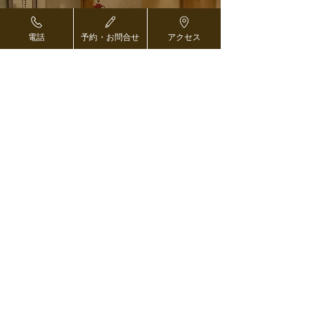
ご予約・お問い合わせ ›
電話
予約・お問合せ
アクセス
海外医療コーディネーターの方へ ›
ページトップへ戻る
〒103-0027 東京都中央区日本橋二丁目8-1
東京日本橋タワーアネックスB2階
​イミュナスクリニック日本橋
TEL 03-5542-1293
ご予約・お問合せ ›
FAX
03-5542-1086
●
東西線、銀座線、都営浅草線「日本橋駅」 D3
出口 直結
●
東京メトロ日比谷線「茅場町駅」より 徒歩4分
●
東京メトロ銀座線「三越前駅」より 徒歩5分