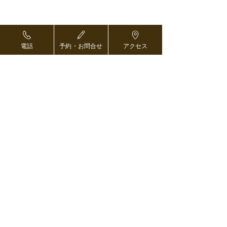
起こりうる副作用・リスク
再生医療は安全性に配慮して行われますが、す
電話
予約・お問合せ
アクセス
べての医療行為と同様に一定のリスクを伴いま
す。
点滴投与に伴う全身反応
投与当日から数日程度、一時的な発熱、倦怠
感、悪寒、頭痛などがみられることがありま
す。
多くは軽度で自然に改善しますが、症状が強い
場合には適切に対応いたします。
血栓症・肺塞栓症
非常にまれではありますが、幹細胞投与に伴い
血液凝固系へ影響を及ぼし、血栓症や肺塞栓症
が生じる可能性が報告されています。
当院では、事前の診察や検査によりリスクを十
分に評価し、適切な投与方法と管理体制のもと