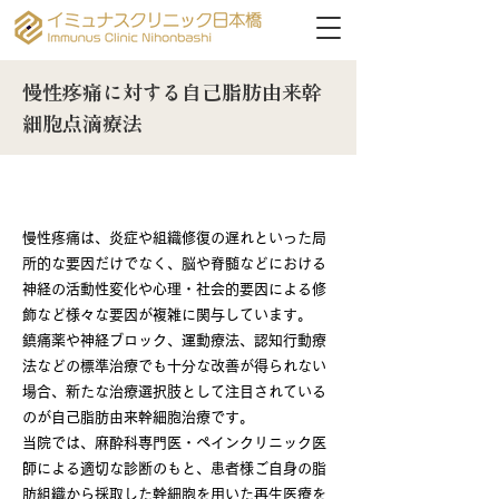
慢性疼痛に対する自己脂肪由来幹
細胞点滴療法
長引く痛みに、新たな選択肢を
慢性疼痛は、炎症や組織修復の遅れといった局
所的な要因だけでなく、脳や脊髄などにおける
神経の活動性変化や心理・社会的要因による修
飾など様々な要因が複雑に関与しています。
鎮痛薬や神経ブロック、運動療法、認知行動療
法などの標準治療でも十分な改善が得られない
場合、新たな治療選択肢として注目されている
のが自己脂肪由来幹細胞治療です。
当院では、麻酔科専門医・ペインクリニック医
師による適切な診断のもと、患者様ご自身の脂
肪組織から採取した幹細胞を用いた再生医療を