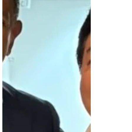
历史和传统。这也让我有机会好好思考，
在这个小镇从事医疗保健工作究竟意味着
什么。 最令我印象深刻的是当地人的热情
和笑容。通过这个节日，我再次体会到了
人际关系的重要性。 日本桥免疫诊所通过
癌症治疗和抗衰老医学来支持您的健康，
同时我们也重视与当地社区的联系。 我们
将继续与美丽的日本桥市共同成长，我们
全体员工将努力成为一家赢得当地社区信
任的诊所。 我谨向参与山王祭筹办的所有
人，以及所有前来参加的当地居民表达我
由衷的感谢。 太感谢了。 日本桥免疫诊所
护士w