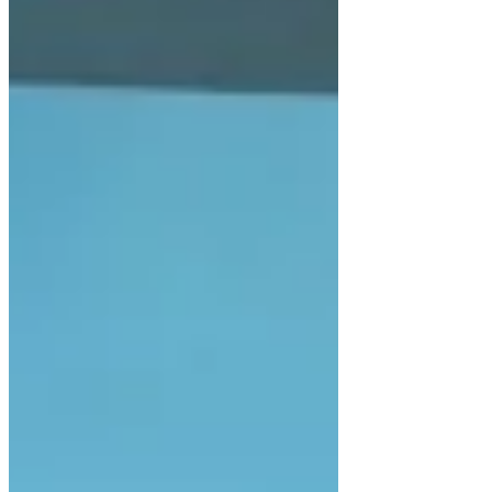
谈，对我来说是一次极其宝贵的经历。 用
餐期间，我们交流了关于整合医学在癌症
治疗中的潜力，以及如何提供以患者生活
质量为优先的医疗服务。尽管医疗体系和
文化存在差异，但我非常认同他们始终思
考“我们能为患者做些什么”的态度，并深受
启发。 此外，聆听教授分享他在世界各地
丰富的经验和举措，让我受益匪浅。这再
次提醒我，持续学习对于医学至关重要，
不仅要关注国内知识，更要重视国际视
野。 我将把从这次经历中学到的经验和教
训运用到我未来的工作中，努力为我的病
人提供更好的医疗服务。 我非常感谢这个
绝佳的机会，我希望继续为综合医学的发
展做出贡献，同时珍惜与国内外教授们的
交流。 日本桥免疫诊所 董事长 杉野道夫