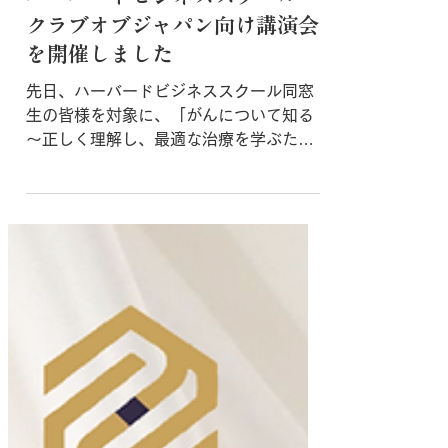
6月27日
ハーバードビジネススクール・
クラブオブジャパン向け講演会
を開催しました
先日、ハーバードビジネススクール同窓
生の皆様を対象に、「がんについて知る
～正しく理解し、最適な治療を学ぶため
に～」をテーマとした講演の機会をいた
だきました。 日々、がん診療に携わる中
で、まずは「がんを正しく知ること」が
適切な治療選択において非常に重要であ
ると感じています。 そのため今回の講演