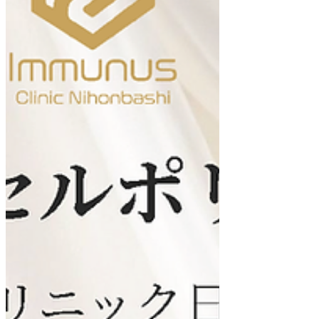
では、がんの基礎知識や最新の治療法に
加え、近年ますます重要性が高まってい
る予防医学についてもお話しさせていた
だきました。 がん医療は治療技術の進歩
とともに、「病気を治す医療」から「病
気を防ぐ医療」へとその役割を広げてい
ます。 食事や運動、睡眠、ストレス管理
といった日々の生活習慣が健康に与える
影響や、定期的な検査による早期発見・
早期治療の重要性についてもご紹介しま
した。 講演後には多くのご質問をいただ
き、活発な意見交換の時間となりまし
た。参加者の皆様の健康への高い意識
と、予防医学への深い関心を感じること
ができ、私自身にとっても大変有意義な
機会となりました。 医療は病気を治療す
るだけでなく、健康を維持し、その人ら
しい人生を、より豊かにするためのもの
であると私は考