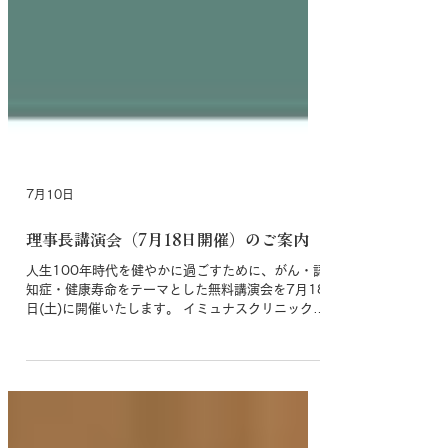
7月10日
理事長講演会（7月18日開催）のご案内
人生100年時代を健やかに過ごすために、がん・認
知症・健康寿命をテーマとした無料講演会を7月18
日(土)に開催いたします。 イミュナスクリニック理
事長が、最新の医療と生活習慣について、わかりや
すくお話しいたします。 どなたでもご参加いただ