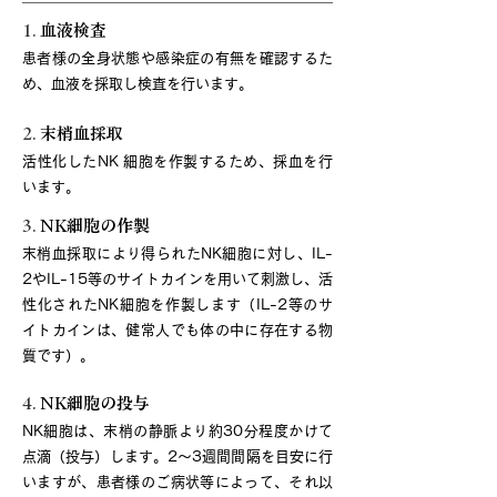
1.
血液検査
患者様の全身状態や感染症の有無を確認するた
め、血液を採取し検査を行います。
2.
末梢血採取
活性化したNK 細胞を作製するため、採血を行
います。
3.
NK細胞の作製
末梢血採取により得られたNK細胞に対し、IL-
2やIL-15等のサイトカインを用いて刺激し、活
性化されたNK細胞を作製します（IL-2等のサ
イトカインは、健常人でも体の中に存在する物
質です）。
4.
NK細胞の投与
NK細胞は、末梢の静脈より約30分程度かけて
点滴（投与）します。2～3週間間隔を目安に行
いますが、患者様のご病状等によって、それ以