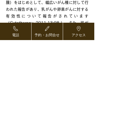
腫）をはじめとして、幅広いがん種に対して行
われた報告があり、乳がんや卵巣がんに対する
有効性について報告がされています
（Cytotherapy. 2011.13:98.）。また、抗が
ん剤治療を受けた後に進行した肺がん（非小細
電話
予約・お問合せ
アクセス
胞肺がん）に対して、抗がん剤（ドセタキセ
ル）と本療法を併用することにより、約半数で
3か月間以上がんが悪化せず、約10%でがんの
消失もしくは縮小を認めた報告もされています
（Anticancer Res. 2013.33:2115.）。
当院においても、進行がんの治療、あるいはが
んの手術後の再発防止と共に、患者様の生活の
質（QOLQOL）の向上が期待されています。
また、まだ有効性が確立されているわけではあ
りませんが、健康な人に対して実施する本療法
には、免疫力向上によるがん予防などの効果が
期待されています。
再生医療は、厚生労働省への届出が受理され