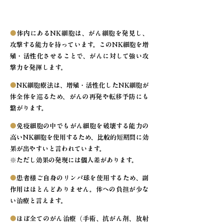
NK細胞療法の特徴
●
体内にあるNK細胞は、がん細胞を発見し、
攻撃する能力を持っています。このNK細胞を増
殖・活性化させることで、がんに対して強い攻
撃力を発揮します。
●
NK細胞療法は、増殖・活性化したNK細胞が
体全体を巡るため、がんの再発や転移予防にも
繋がります。
●
免疫細胞の中でもがん細胞を破壊する能力の
高いNK細胞を使用するため、比較的短期間に効
果が出やすいと言われています。
※ただし効果の発現には個人差があります。
●
患者様ご自身のリンパ球を使用するため、副
作用はほとんどありません。体への負担が少な
い治療と言えます。
●
ほぼ全てのがん治療（手術、抗がん剤、放射